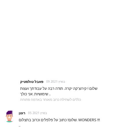
פאבל טולסטיק
09 במרץ 2021
שלום ! קירוצ'קה יקרה. תודה רבה על עבודתך ועצות
שימושיות. אני כולך ..
כללים לשתילת כרוב מאוחר באדמה פתוחה
רוטן
05 במרץ 2021
שלום! כתוב על פלפלים וכרוב בתצלום. WONDERS !!!
..