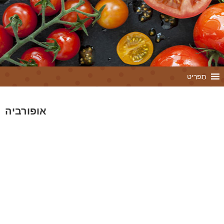
תַפרִיט
אופורביה