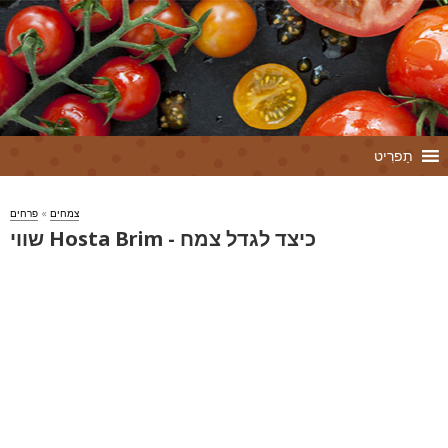
תַפרִיט
צמחים
»
פרחים
שווי Hosta Brim - כיצד לגדל צמח