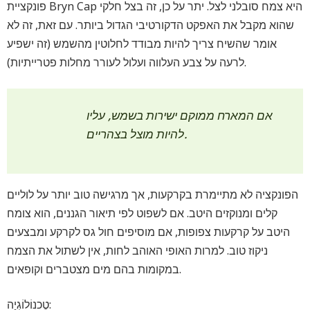
פונקציית Bryn Cap היא צמח סובלני לצל. יתר על כן, זה בצל חלקי
שהוא מקבל את האפקט הדקורטיבי הגדול ביותר. עם זאת, זה לא
אומר שהשיח צריך להיות מבודד לחלוטין מהשמש (זה ישפיע
לרעה על צבע העלווה ועלול לעורר מחלות פטרייתיות).
אם המארח ממוקם ישירות בשמש, עליו
להיות מוצל בצהריים.
הפונקציה לא מתיימרת בקרקעות, אך מרגישה טוב יותר על לוליים
קלים ומנוקזים היטב. אם לשפוט לפי תיאור הגננים, הוא צומח
היטב על קרקעות צפופות, אם מוסיפים חול גס לקרקע ומבצעים
ניקוז טוב. למרות האופי האוהב לחות, אין לשתול את הצמח
במקומות בהם מים מצטברים וקופאים.
טֶכנוֹלוֹגִיָה: