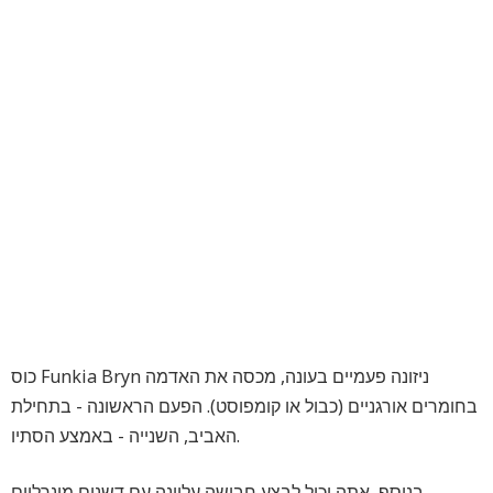
כוס Funkia Bryn ניזונה פעמיים בעונה, מכסה את האדמה
בחומרים אורגניים (כבול או קומפוסט). הפעם הראשונה - בתחילת
האביב, השנייה - באמצע הסתיו.
בנוסף, אתה יכול לבצע חבישה עליונה עם דשנים מינרליים