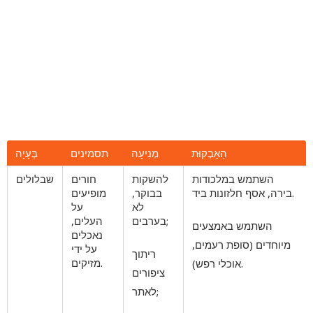
הַאָבְקוּת
מְנִיעָה
תסמינים
בְּעָיָה
השתמש במלכודות
להשקות
חורים
שבלולים
בירה, אסף חלזונות ביד.
בבוקר,
מופיעים
לא
על
בערבים;
העלים,
השתמש באמצעים
נאכלים
מיוחדים (סופת רעמים,
על ידי
ריתוך
מזיקים.
אוכלי רפש).
ציפורים
לאתר;