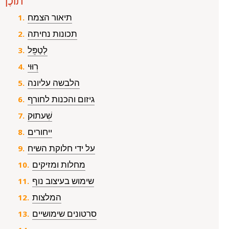
תוֹכֶן
תיאור הצמח
תכונות נחיתה
לְטַפֵּל
רִוּוּי
הלבשה עליונה
גיזום והכנות לחורף
שִׁעתוּק
ייחורים
על ידי חלוקת השיח
מחלות ומזיקים
שימוש בעיצוב נוף
המלצות
סרטונים שימושיים