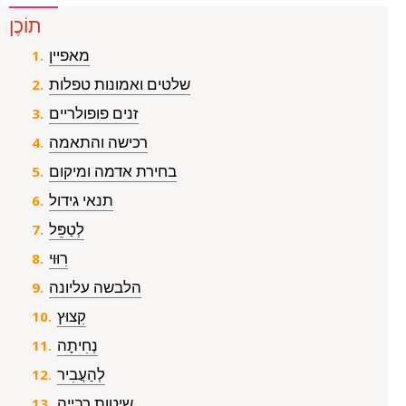
תוֹכֶן
מאפיין
שלטים ואמונות טפלות
זנים פופולריים
רכישה והתאמה
בחירת אדמה ומיקום
תנאי גידול
לְטַפֵּל
רִוּוּי
הלבשה עליונה
קִצוּץ
נְחִיתָה
לְהַעֲבִיר
שיטות רבייה