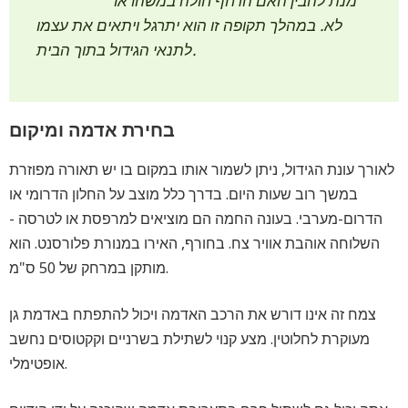
מנת להבין האם הדחף חולה במשהו או
לא. במהלך תקופה זו הוא יתרגל ויתאים את עצמו
לתנאי הגידול בתוך הבית.
בחירת אדמה ומיקום
לאורך עונת הגידול, ניתן לשמור אותו במקום בו יש תאורה מפוזרת
במשך רוב שעות היום. בדרך כלל מוצב על החלון הדרומי או
הדרום-מערבי. בעונה החמה הם מוציאים למרפסת או לטרסה -
השלוחה אוהבת אוויר צח. בחורף, האירו במנורת פלורסנט. הוא
מותקן במרחק של 50 ס"מ.
צמח זה אינו דורש את הרכב האדמה ויכול להתפתח באדמת גן
מעוקרת לחלוטין. מצע קנוי לשתילת בשרניים וקקטוסים נחשב
אופטימלי.