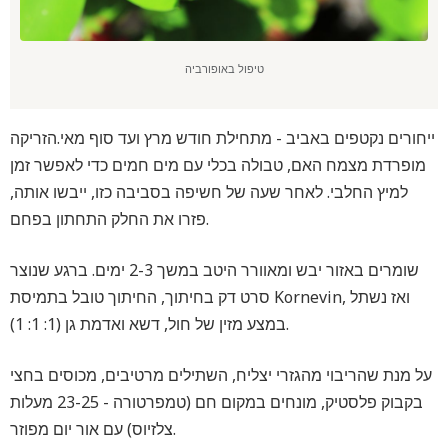
טיפול באופורביה
ייחורים נקטפים באביב - מתחילת חודש מרץ ועד סוף מאי.הזריקה
מופרדת מצמח האם, טבולה בכלי עם מים חמים כדי לאפשר זמן
למיץ החלבי. לאחר שעה של חשיפה בסביבה כזו, ייבשו אותה,
פזרו את החלק התחתון בפחם.
שומרים באזור יבש ומאוורר היטב במשך 2-3 ימים. ברגע שנוצר
סרט דק בחיתוך, החיתוך טובל בתמיסת Kornevin, ואז נשתל
במצע מזין של חול, דשא ואדמת גן (1: 1: 1).
על מנת שהריבוי מהגזרי יצליח, השתילים מרטיבים, מכוסים בחצי
בקבוק פלסטיק, מונחים במקום חם (טמפרטורה - 23-25 ​​מעלות
צלזיוס) עם אור יום מפוזר.