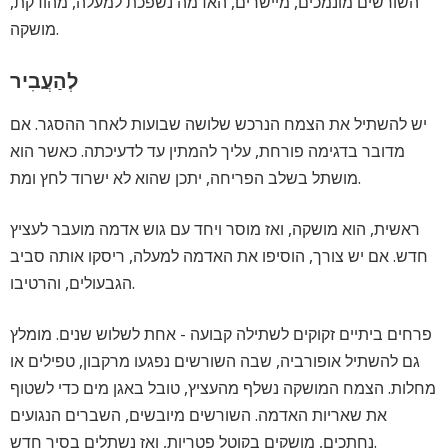
השורשים מונמכים, מיישרים, האדמה נשפכת למעלה, מהודקת,
מושקה.
לְהַעֲבִיר
יש להשתיל את הצמח הנרכש שלושה שבועות לאחר ההסגר. אם
מדובר בדגימה פורחת, עליך להמתין עד לדעיכתה. כאשר הוא
מושתל בשלב הפריחה, יתכן שהוא לא ישרוד לחץ ומת.
ראשית, הוא מושקה, ואז מוסר ויחד עם גוש אדמה מועבר לעציץ
חדש. אם יש צורך, הוסיפו את האדמה למעלה, ריסקו אותה סביב
הגבעולים, והרטיבו.
פרחים ביתיים זקוקים לשתילה קבועה - אחת לשלוש שנים. מומלץ
גם להשתיל אופורביה, שבה השורשים נפגעו מרקבון, טפילים או
מחלות. הצמח המושקה נשלף מהעציץ, טובל באגן מים כדי לשטוף
את שאריות האדמה. השורשים מיובשים, השברים הנגועים
נחתכים, מושקים בקוטל פטריות, ואז נשתלים בסיר חדש.