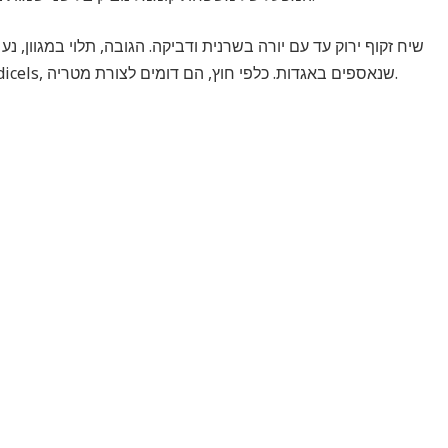
קטנות, בקוטר 2.5-3 ס"מ. פרחים מסודרים על גבי pedicels, שנאספים באגדות. כלפי חוץ, הם דומים לצורת מטריה.