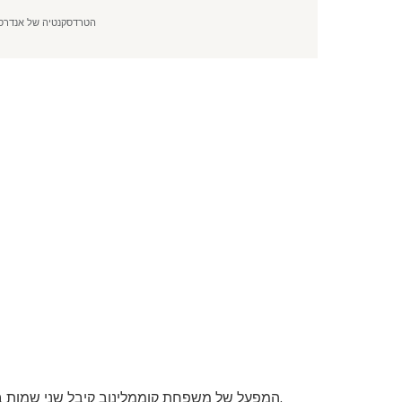
הטרדסקנטיה של אנדרסו
המפעל של משפחת קוממלינוב קיבל שני שמות בקרב העם - העכביש הווירג'יני או העכביש של אנדרסון.