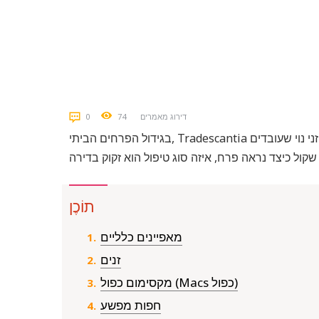
דירוג מאמרים
74
0
בגידול הפרחים הביתי, Tradescantia של אנדרסון מתגאה במקום. לצמח עשבוני יליד אמריקה מספר זני נוי שעובדים
תוֹכֶן
מאפיינים כלליים
זנים
מקסימום כפול (Macs כפול)
חפות מפשע