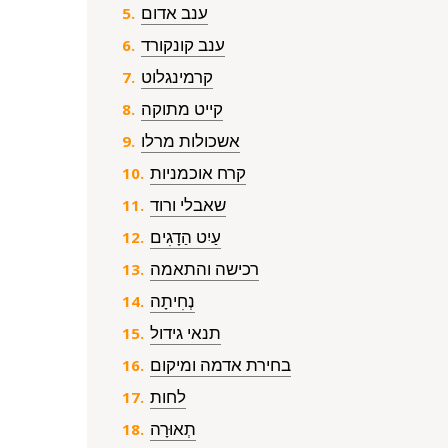
ענב אדום
ענב קונקורד
קרמינגלוט
קייט מתוקה
אשכולות מרלו
קרח אוכמניות
שאבלי ורוד
עַיִט הַדָגִים
רכישה והתאמה
נְחִיתָה
תנאי גידול
בחירת אדמה ומיקום
לחות
תְאוּרָה