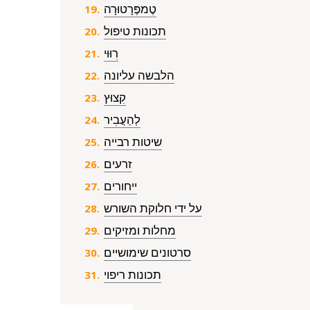
טֶמפֶּרָטוּרָה
תכונות טיפול
רִוּוּי
הלבשה עליונה
קִצוּץ
לְהַעֲבִיר
שיטות רבייה
זרעים
ייחורים
על ידי חלוקת השורש
מחלות ומזיקים
סרטונים שימושיים
תכונות ריפוי