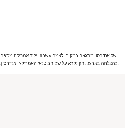
בהצלחה בארצנו. הזן נקרא על שם הבוטנאי האמריקאי אנדרסון. שקול כיצד נראה פרח, איזה סוג טיפול הוא זקוק בדירה.