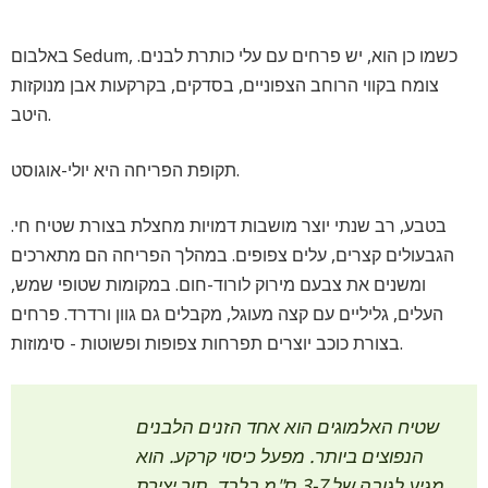
באלבום Sedum, כשמו כן הוא, יש פרחים עם עלי כותרת לבנים.
צומח בקווי הרוחב הצפוניים, בסדקים, בקרקעות אבן מנוקזות
היטב.
תקופת הפריחה היא יולי-אוגוסט.
בטבע, רב שנתי יוצר מושבות דמויות מחצלת בצורת שטיח חי.
הגבעולים קצרים, עלים צפופים. במהלך הפריחה הם מתארכים
ומשנים את צבעם מירוק לורוד-חום. במקומות שטופי שמש,
העלים, גליליים עם קצה מעוגל, מקבלים גם גוון ורדרד. פרחים
בצורת כוכב יוצרים תפרחות צפופות ופשוטות - סימוזות.
שטיח האלמוגים הוא אחד הזנים הלבנים
הנפוצים ביותר. מפעל כיסוי קרקע. הוא
מגיע לגובה של 3-7 ס"מ בלבד, תוך יצירת