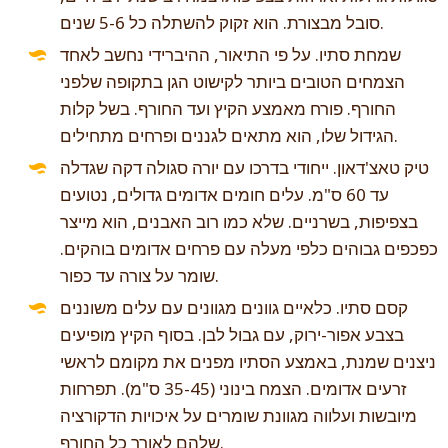
סובל מבצורת. הוא זקוק להשתלה כל 5-6 שנים.
שמחת סתיו. על פי התיאור, ההיברידי נחשב לאחד
הצמחים הטובים ביותר לקישוט הגן בתקופה שלפני
החורף. פורח מאמצע הקיץ ועד החורף. בשל קלות
הגידול שלו, הוא מתאים לגננים ופרחים מתחילים.
טיק טאצ'דאון. ייחודי בדרכו עם יורה סגולה דקה שגדלה
עד 60 ס"מ. עלים חומים אדומים גדולים, נטועים
בצפיפות, בשרניים. שלא כמו רוב האבנים, הוא מייצר
כפכפים גבוהים כלפי מעלה עם פרחים אדומים בוהקים.
שומר על צורה עד כפור.
קסם סתיו. כלאיים גוונים מגוונים עם עלים משוננים
בצבע אפור-ירוק, עם גבול לבן. בסוף הקיץ מופיעים
ניצנים שמנת, באמצע הסתיו מפנים את מקומם לראשי
זרעים אדומים. הצמח בינוני (35-45 ס"מ). תפרחות
מיובשות ועלווה מגוונת שומרים על איכויות הדקורציה
שלהם לאורך כל החורף.