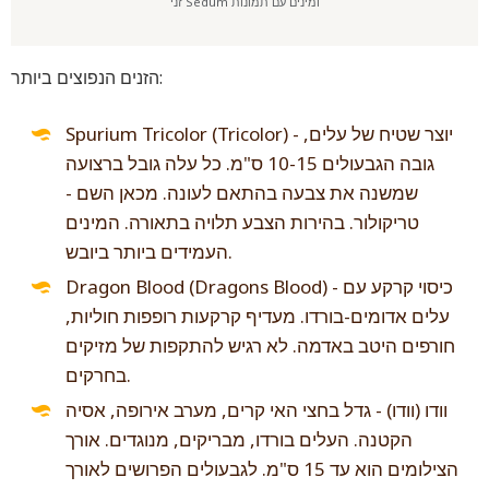
זני Sedum ומינים עם תמונות
הזנים הנפוצים ביותר:
Spurium Tricolor (Tricolor) - יוצר שטיח של עלים,
גובה הגבעולים 10-15 ס"מ. כל עלה גובל ברצועה
שמשנה את צבעה בהתאם לעונה. מכאן השם -
טריקולור. בהירות הצבע תלויה בתאורה. המינים
העמידים ביותר ביובש.
Dragon Blood (Dragons Blood) - כיסוי קרקע עם
עלים אדומים-בורדו. מעדיף קרקעות רופפות חוליות,
חורפים היטב באדמה. לא רגיש להתקפות של מזיקים
בחרקים.
וודו (וודו) - גדל בחצי האי קרים, מערב אירופה, אסיה
הקטנה. העלים בורדו, מבריקים, מנוגדים. אורך
הצילומים הוא עד 15 ס"מ. לגבעולים הפרושים לאורך