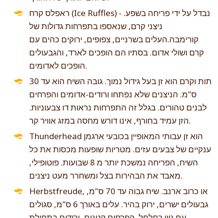
ראפלס קרח (Ice Ruffles) - נבדל על ידי פריחה בשפע.
ניצני קרם, שנאספו בתפרחות גדולות של
קורימבה.העלים בשרניים, צפופים, ירוקים כהים עם
קרם ושולי אדום. בסתיו הם הופכים לארד, והגבעולים
הופכים לאדומים.
תות וקרם הוא זן בעל גידול נמוך. גובה השיח הוא עד 30
ס"מ. הניצנים שלא נפתחו ורודים-אדומים והפרחים
לבנים טהורים. בגלל זה התפרחות נראות דו צבעוניות.
הזן עמיד בחורף, אינו דורש מחסה במזג אוויר קר.
Thunderhead הוא זן עבותי המאופיין בכובעי ארגמן
ענקיים של צבעים עזים. מטריות שופעות מכסות את כל
השיח, הפריחה נמשכת יותר מ 8 שבועות. פוטופילי,
מאבד את הבהירות בצל ומשחרר מעט ניצנים.
Herbstfreude, או כרוב ארנב. שיח גבוה עד 70 ס"מ,
גבעולים ישרים, ירוק בהיר. עלים באורך 6 ס"מ, סגולים
עם גוון כחלחל. הפרחים קטנים, ורודים בתחילת