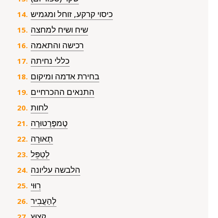
כיסוי קרקע, זוחל ומגמיש
שיח ושיח למחצה
רכישה והתאמה
כללי נחיתה
בחירת אדמה ומיקום
התנאים ההכרחיים
לחות
טֶמפֶּרָטוּרָה
תְאוּרָה
לְטַפֵּל
הלבשה עליונה
רִוּוּי
לְהַעֲבִיר
קִצוּץ