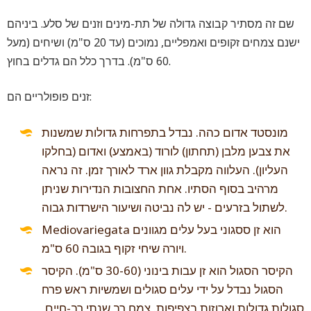
שם זה מסתיר קבוצה גדולה של תת-מינים וזנים של סלע. ביניהם
ישנם צמחים זקופים ואמפליים, נמוכים (עד 20 ס"מ) ושיחים (מעל
60 ס"מ). בדרך כלל הם גדלים בחוץ.
זנים פופולריים הם:
מונסטד אדום כהה. נבדל בתפרחות גדולות שמשנות
את צבען מלבן (תחתון) לורוד (באמצע) ואדום (בחלקו
העליון). העלווה מקבלת גוון ארד לאורך זמן. זה נראה
מרהיב בסוף הסתיו. אחת החצובות הנדירות שניתן
לשתול בזרעים - יש לה נביטה ושיעור הישרדות גבוה.
Mediovariegata הוא זן ססגוני בעל עלים מגוונים
ויורה שיחי זקוף בגובה 60 ס"מ.
הקיסר הסגול הוא זן עבות בינוני (30-60 ס"מ). הקיסר
הסגול נבדל על ידי עלים סגולים ושמשיות ראש פרח
סגולות גדולות וארוזות בצפיפות. צמח רב שנתי רב-חיים,