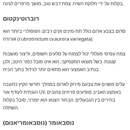
בקלות על ידי חלוקת השיח. צמח דבש טוב, מושך פרפרים לגינה.
רוברוטינקטום
סדום בצבע אדום כולל תת-מינים וזנים רבים. הפופולרי ביותר הוא
אורורה (rubrotinctum cv.aurora variegata).
צמח עסיסי פעלולי יכול לצמוח על סלעים חשופים, וליצור מושבות
קטנות. בשל מוצאו המקסיקני, הוא אינו סובל כפור היטב, ולכן
בנתיב האמצעי הוא מתאים יותר לגידול בתוך הבית.
עלים משנים את צבעם מירוק לאדום במהלך חודשי הקיץ כתגובה
הגנתית לעודף אור UV. באמצע האביב מופיעים פרחים צהובים
בהירים בין הגבעולים. הבחור הצנוע הוא יומרני, סובל בקלות
השתלה.
נוסבאומר (נוסבאומריאנום)