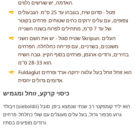
האדמה, יש שורשים נלווים.
פטל - סדום שיח, בגובהו עד 25 ס"מ. הגבעולים
צפופים, עם עלים ירוקים כהים שטוחים. פרחים בקוטר
של עד 7 ס"מ, מתחילים לפרוח בשנה השנייה.
שטיח סגול - יש את השם השני Skripun. העלים
משוננים, בשרניים, עם פריחה כחלחלה. הפרחים
בהירים, ורודים-ארגמן, פורחים בסוף הקיץ. גובה השיח
הוא 28-33 ס"מ.
Fuldaglut הוא זוחל זוחל בעל עלווה ירוקה-ארד ופרחים
אדומים גדולים יחסית.
כיסוי קרקע, זוחל ומגמיש
זיבולד (sieboldii) הוא יליד קומפקטי רב שנתי שנמצא ביפן. סובל
גרוע מכפור גדול, בעל עלים מעוגלים עם שולי כחלחל. פרחים
ורודים מופיעים בסתיו.