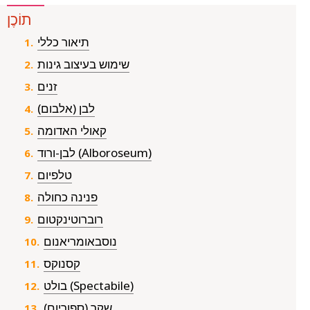
תוֹכֶן
תיאור כללי
שימוש בעיצוב גינות
זנים
לבן (אלבום)
קאולי האדומה
לבן-ורוד (Alboroseum)
טלפיום
פנינה כחולה
רוברוטינקטום
נוסבאומריאנום
קסנוקס
בולט (Spectabile)
שקר (ספוריום)